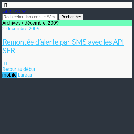
GuiguiAbloc
Archives › décembre, 2009
3 décembre 2009
Remontée d’alerte par SMS avec les API
SFR
Retour au début
mobile
bureau