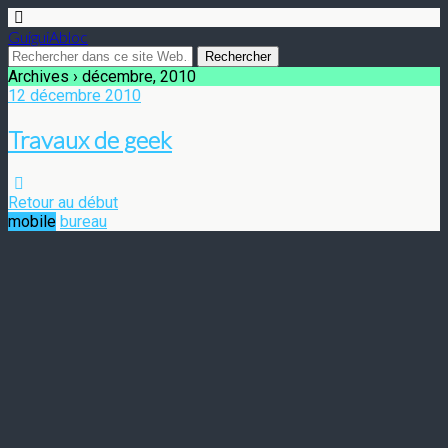
GuiguiAbloc
Archives › décembre, 2010
12 décembre 2010
Travaux de geek
Retour au début
mobile
bureau