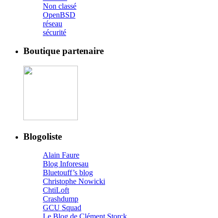
Non classé
OpenBSD
réseau
sécurité
Boutique partenaire
Blogoliste
Alain Faure
Blog Inforesau
Bluetouff’s blog
Christophe Nowicki
ChtiLoft
Crashdump
GCU Squad
Le Blog de Clément Storck