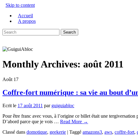
Skip to content
Accueil
A propos
Monthly Archives:
août 2011
Août
17
Coffre-fort numérique : sa vie au bout d’un
Ecrit le
17 août 2011
par
guiguiabloc
Pour être franc avec vous, à l’origine ce billet était une tergiversati
D’abord parce que je vois …
Read More
→
Classé dans
domotique
,
geekerie
|
Taggé
amazons3
,
aws
,
coffre-fort
,