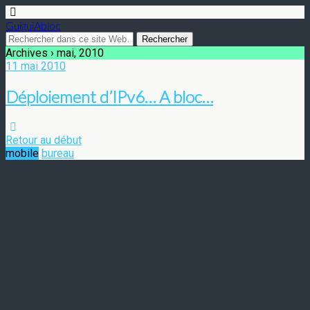
GuiguiAbloc
Archives › mai, 2010
11 mai 2010
Déploiement d’IPv6… A bloc…
Retour au début
mobile
bureau