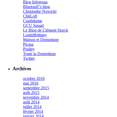
Blog Inforesau
Bluetouff’s blog
Christophe Nowicki
ChtiLoft
Crashdump
GCU Squad
Le Blog de Clément Storck
LostinBrittany
Maison et Domotique
Picasa
Poulpy
Toute la Domotique
Twitter
Archives
octobre 2016
mai 2016
septembre 2015
août 2015
novembre 2014
août 2014
juillet 2014
février 2014
janvier 2014