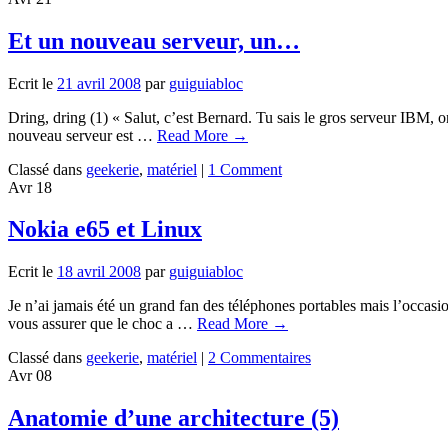
Et un nouveau serveur, un…
Ecrit le
21 avril 2008
par
guiguiabloc
Dring, dring (1) « Salut, c’est Bernard. Tu sais le gros serveur IBM, 
nouveau serveur est …
Read More
→
Classé dans
geekerie
,
matériel
|
1 Comment
Avr
18
Nokia e65 et Linux
Ecrit le
18 avril 2008
par
guiguiabloc
Je n’ai jamais été un grand fan des téléphones portables mais l’occas
vous assurer que le choc a …
Read More
→
Classé dans
geekerie
,
matériel
|
2 Commentaires
Avr
08
Anatomie d’une architecture (5)