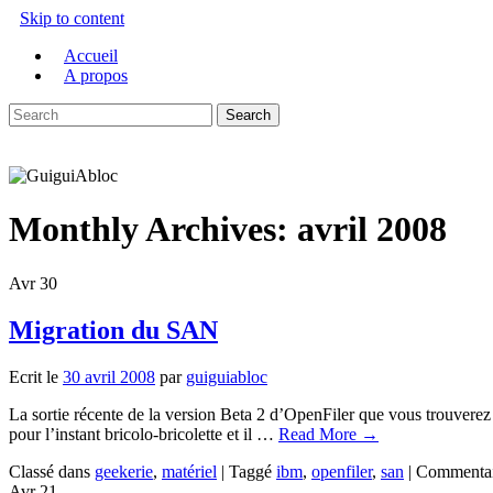
Skip to content
Accueil
A propos
Monthly Archives:
avril 2008
Avr
30
Migration du SAN
Ecrit le
30 avril 2008
par
guiguiabloc
La sortie récente de la version Beta 2 d’OpenFiler que vous trouverez
pour l’instant bricolo-bricolette et il …
Read More
→
Classé dans
geekerie
,
matériel
|
Taggé
ibm
,
openfiler
,
san
|
Commentai
Avr
21