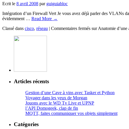
Ecrit le
8 avril 2008
par
guiguiabloc
Intégration d’un Firewall Vert Je vous avez déjà parler des VLANs dans
évidemment …
Read More
→
Classé dans
cisco
,
réseau
|
Commentaires fermés
sur Anatomie d’une a
Articles récents
Gestion d’une Cave à vins avec Tasker et Python
Voyager dans les yeux de Morgan
Jouons avec le WD Tv Live et UPNP
l’API Domogeek, clap de fin
MQTT, faites communiquer vos objets simplement
Catégories