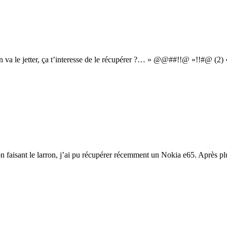
on va le jetter, ça t’interesse de le récupérer ?… » @@##!!@ »!!#@ (2) «
ion faisant le larron, j’ai pu récupérer récemment un Nokia e65. Après